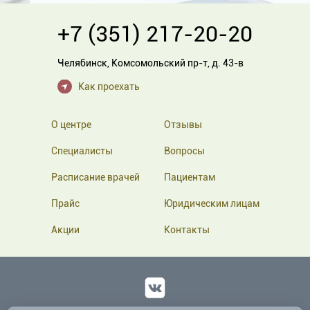
остеохондроз,
радикулит
, грыжа позвоночника;
+7 (351) 217-20-20
искривления позвоночника: сколиоз, кифоз, лордоз,
кифосколиоз;
Челябинск
,
Комсомольский пр-т, д. 43-в
последствия травм позвоночника: ушибов, растяжений,
переломов;
Как проехать
мышечные спазмы, миалгии, миозит;
боли в спине, пояснице и шее;
О центре
Отзывы
плоскостопие;
Специалисты
Вопросы
головные боли;
Расписание врачей
Пациентам
артриты, артрозы;
Прайс
Юридическим лицам
артериальная гипертония
и гипотония;
невралгия и невриты.
Акции
Контакты
Цены на процедуры опубликованы на нашем сайте
Вконтакте
в разделе
Массаж
.