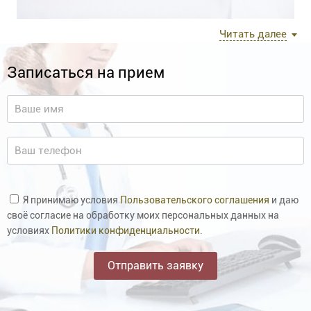
Читать далее
Прием ведет опытный специалист по массажу Немерчук
Дмитрий Юрьевич, стаж работы более 15 лет. Владеет
Записаться на прием
различными видами массажа: медицинский общий и
локальный, классический, релаксирующий.
Массаж поможет вам:
снять боли в спине, пояснице и шее;
исправить искривления позвоночника и выправить
осанку;
Я принимаю условия
Пользовательского соглашения
и даю
ускорить восстановление после травм и операций;
своё согласие на обработку моих персональных данных на
улучшитькровообращение и обмен веществ;
условиях
Политики конфиденциальности
.
укрепить иммунитет;
расслабить нервную систему и снять стресс.
Показания к процедурам: