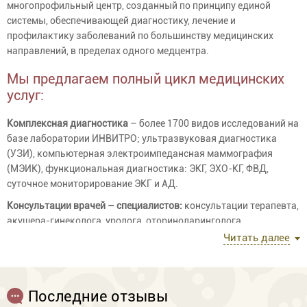
многопрофильный центр, созданный по принципу единой
системы, обеспечивающей диагностику, лечение и
профилактику заболеваний по большинству медицинских
направлений, в пределах одного медцентра.
Мы предлагаем полный цикл медицинских
услуг:
Комплексная диагностика
– более 1700 видов исследований на
базе лаборатории ИНВИТРО; ультразвуковая диагностика
(УЗИ), компьютерная электроимпедансная маммография
(МЭИК), функциональная диагностика: ЭКГ, ЭХО-КГ, ФВД,
суточное мониторирование ЭКГ и АД.
Консультации врачей – специалистов:
консультации терапевта,
акушера-гинеколога, уролога, оториноларинголога,
эндокринолога, гастроэнтеролога, кардиолога, невролога,
Читать далее
хирурга, офтальмолога, колопроктолога, дерматовенеролога,
косметолога и других специалистов.
Лечение:
Эффективная комплексное терапия, центр оснащен
Последние отзывы
современным оборудованием для проведения оперативной и