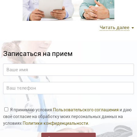
Читать далее
личная беседа, ознакомление с анализами;
осмотр врача;
письменные рекомендации по
Записаться на прием
дообследованию,лечению.
Записаться »
Основные направления лечебно - диагностической
Я принимаю условия
Пользовательского соглашения
и даю
работы:
своё согласие на обработку моих персональных данных на
условиях
Политики конфиденциальности
.
Диагностика и индивидуальное комплексное лечение