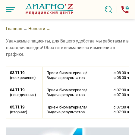
Главная
→
Новости →
Уважаемые пациенты, для Вашего удобства мы работаем и в
праздничные дни! Обратите внимание на изменения в
графике.
03.11.19
Прием биоматериала/
с 08:00 ч. –
(воскресенье)
Выдача результатов
с 08:00 ч. – 
04.11.19
Прием биоматериала/
с 07:30 ч. –
(понедельник)
Выдача результатов
с 07:30 ч. – 
05.11.19
Прием биоматериала/
с 07:30 ч. – 
(вторник)
Выдача результатов
с 07:30 ч. – 