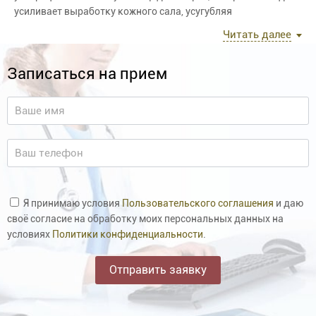
усиливает выработку кожного сала, усугубляя
воспалительные процессы. В общем, расслабляться некогда,
Читать далее
летом наша кожа требует особенно бережного и тщательного
ухода. Еще один секрет – домашний уход обязателен, но
Записаться на прием
только салонные процедуры могут быстро и эффективно
восстановить кожу лица, вернуть ей сияние, гладкость и
бархатистость.
Я принимаю условия
Пользовательского соглашения
и даю
своё согласие на обработку моих персональных данных на
условиях
Политики конфиденциальности
.