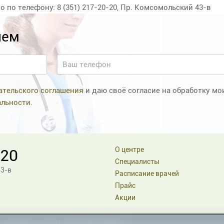
по телефону: 8 (351) 217-20-20, Пр. Комсомольский 43-в
ием
ательского соглашения
и даю своё согласие на обработку м
альности
.
О центре
-20
Специалисты
43-в
Расписание врачей
Прайс
Акции
«09» августа 2018 г. ©
ООО МЦ «Диагноз»