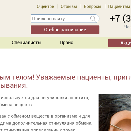
О центре
Отзывы
Вопросы
Пациентам
+7 (
Чел
On-line расписание
Специалисты
Прайс
Акц
вым телом! Уважаемые пациенты, приг
лывания.
используется для регулировки аппетита,
бмена веществ.
язан с обменом веществ в организме и для
одима дополнительная стимуляция обмена.
т стимуляция определенных точек,