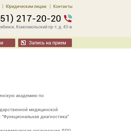
Юридическим лицам
Контакты
351) 217-20-20
ябинск, Комсомольский пр-т, д. 43-в
ии
Запись на прием
цинскую академию по
сударственной медицинской
: "Функциональная диагностика"
некоммерческая организация ДПО